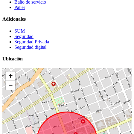
Baño de servicio
Palier
Adicionales
SUM
Seguridad
Seguridad Privada
Seguridad digital
Ubicación
+
−