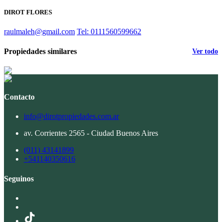
DIROT FLORES
raulmaleh@gmail.com
Tel: 0111560599662
Propiedades similares
Ver todo
Contacto
info@dirotpropiedades.com.ar
av. Corrientes 2565 - Ciudad Buenos Aires
(011) 43141899
+541140350616
Seguinos