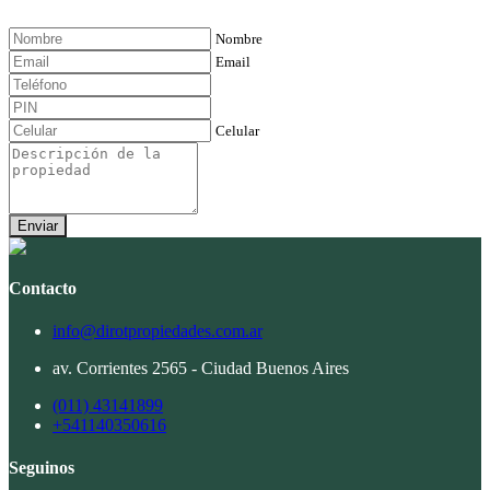
Nombre
Email
Celular
Enviar
Contacto
info@dirotpropiedades.com.ar
av. Corrientes 2565 - Ciudad Buenos Aires
(011) 43141899
+541140350616
Seguinos